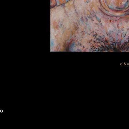
e18 o
Ó